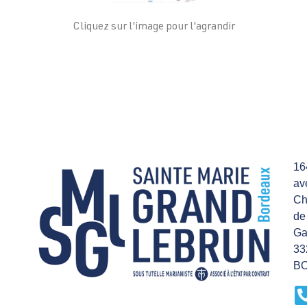
Cliquez sur l'image pour l'agrandir
16
av
Ch
de
Ga
33
B