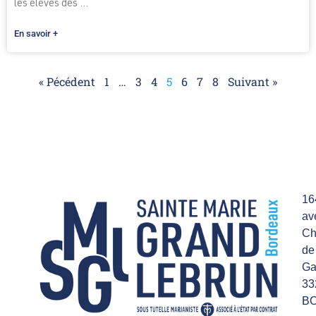
les élèves des ...
En savoir +
« Pécédent
1
…
3
4
5
6
7
8
Suivant »
16
av
Ch
de
Ga
33
B